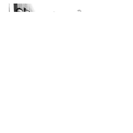
ADHERER
ACAEM
Zeu Marquette place to be
1, rue de l’Union
Village des Voiles